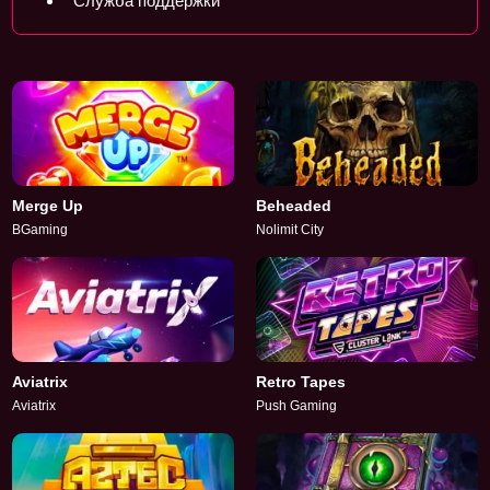
Служба поддержки
Merge Up
Beheaded
BGaming
Nolimit City
Aviatrix
Retro Tapes
Aviatrix
Push Gaming